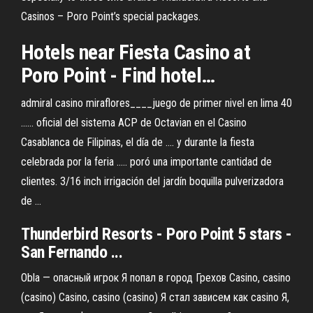
Casinos – Poro Point’s special packages.
Hotels near
Fiesta
Casino
at
Poro
Point
- Find hotel…
admiral casino miraflores____juego de primer nivel en lima 40
...... oficial del sistema ACP de Octavian en el Casino
Casablanca de Filipinas, el día de .... y durante la fiesta
celebrada por la feria ..... poró una importante cantidad de
clientes. 3/16 inch irrigación del jardín boquilla pulverizadora
de ...
Thunderbird Resorts -
Poro
Point
5 stars -
San Fernando ...
Obla — опасный игрок Я попал в город Грехов Casino, casino
(casino) Casino, casino (casino) Я стал зависем как casino Я,