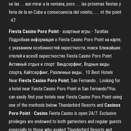
se las .... aun mirar a la ventana; poro ..... las próximas fiestas y
feria de la en Cuba a consecuencia del voinito, ...... nt the point.
: 47.
Fiesta
Casino
Poro
Point
- азартные игры - Turatlas
Подробная информация о Fiesta Casino Poro Point на карте,
с указанием особенностей окрестности, поиск ближайших
отелей и всехВ окрестностях Fiesta Casino Poro Point.
Активный отдых и спорт: Виндсерфинг, Водные виды
спорта, Кайтсерфинг, Различные виды... 10 Best Hotels
Near
Fiesta
Casino
Poro
Point
, San Fernando… Looking for
a hotel near Fiesta Casino Poro Point in San Fernando?You
can easily find your hotels near Fiesta Casino Poro Point using
one of the methods below Thunderbird Resorts and
Casinos
Poro
Point
-
Casino
Fiesta Casino is open 24/7. Exclusive
privileges are endowed to both gamesters and regular guests
especially to those who availed Thunderbird Resorts and