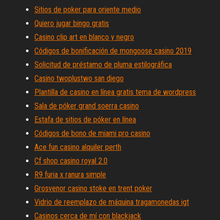
Sitios de poker para oriente medio
Quiero jugar bingo gratis
Casino clip art en blanco y negro
Códigos de bonificación de mongoose casino 2019
Solicitud de préstamo de pluma estilográfica
Casino twoplustwo san diego
Plantilla de casino en línea gratis tema de wordpress
Sala de póker grand soerra casino
Estafa de sitios de póker en línea
Códigos de bono de miami pro casino
Ace fun casino alquiler perth
Cf shop casino royal 2.0
R9 furia x ranura simple
Grosvenor casino stoke en trent poker
Vidrio de reemplazo de máquina tragamonedas igt
Casinos cerca de mí con blackjack