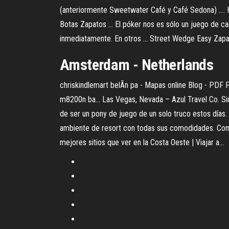
(anteriormente Sweetwater Café y Café Sedona) .... 
Botas Zapatos ... El póker nos es sólo un juego de ca
inmediatamente. En otros ... Street Wedge Easy Zap
Amsterdam - Netherlands
chriskindlemart belÃn pa - Mapas online Blog - PDF 
m8200n ba...
Las Vegas, Nevada – Azul Travel Co.
Si
de ser un pony de juego de un solo truco estos días.
ambiente de resort con todas sus comodidades. Comi
mejores sitios que ver en la Costa Oeste | Viajar a…