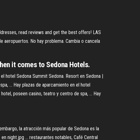
dresses, read reviews and get the best offers! LAS
 aeropuertos. No hay problema. Cambia o cancela
hen it comes to Sedona Hotels.
en el hotel Sedona Summit Sedona. Resort en Sedona |
pa, ... Hay plazas de aparcamiento en el hotel
el, poseen casino, teatro y centro de spa, ... Hay
n embargo, la atracción más popular de Sedona es la
en night.jpg ... restaurantes notables, Café Central