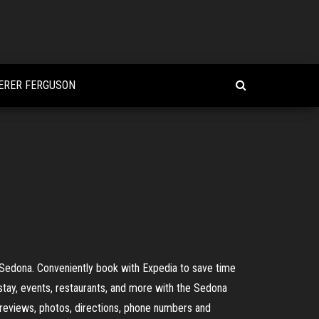
DERER FERGUSON
n Sedona. Conveniently book with Expedia to save time
tay, events, restaurants, and more with the Sedona
reviews, photos, directions, phone numbers and