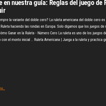
e en nuestra guía: Reglas del juego de
ir
pre la variante del doble cero? La ruleta americana del doble cero es c
. La Ruleta haciendo las rondas en Europa. Solo digamos que los juegos de m
 Cómo Ganar en la Ruleta - Número Cero La ruleta es uno de los juegos de
 con el monto inicial ... Ruleta Americana | Juega a la ruleta y practica g
uno_