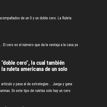
 acompañados de un 0 y un doble cero. La Ruleta
.. El cero es el número que da la ventaja a la casa ya
 "doble cero", la cual también
a la ruleta americana de un solo
artículo y pasa al de estrategias ... Juega y gana
lumnas. En este tipo de ruletas solo hay un cero