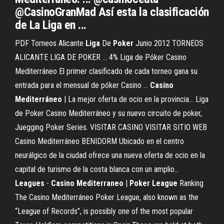
@CasinoGranMad Así esta la clasificación
de La Liga en ...
PDF
Torneos Alicante
Liga
De
Poker
Junio 2012 TORNEOS
ALICANTE LIGA DE POKER ... 4% Liga de Póker Casino
Mediterráneo El primer clasificado de cada torneo gana su
entrada para el mensual de póker Casino ...
Casino
Mediterráneo
| La mejor oferta de ocio en la provincia… Liga
de Poker Casino Mediterráneo y su nuevo circuito de poker,
Juegging Poker Series. VISITAR CASINO VISITAR SITIO WEB
Casino Mediterráneo BENIDORM Ubicado en el centro
neurálgico de la ciudad ofrece una nueva oferta de ocio en la
capital de turismo de la costa blanca con un amplio...
Leagues
-
Casino
Mediterraneo
|
Poker
League
Ranking
The Casino Mediterráneo Poker League, also known as the
“League of Records”, is possibly one of the most popular