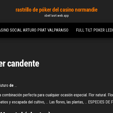
rastrillo de póker del casino normandie
xbet1asrt.web.app
ASINO SOCIAL ARTURO PRAT VALPARAISO
FULL TILT POKER LE
ker candente
futuro
de
...
la combinación perfecta para cualquier ocasión especial. Flor natural. Fl
atios y escapada del cultivo, ... Las flores, las plantas, ... ESPECIES