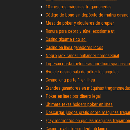
10 mejores máquinas tragamonedas
Código de bono sin depósito de malina casino
Mesa de póker y alquileres de crupier
Ranura para cebra y túnel escalante ut
Casino gigante rico sol
Casino en línea ganadores locos
Negro jack randall outlander homosexual
Lopesan costa meloneras corallium spa casino
Bycicle casino sala de póker los angeles
Casino king parte 1 en línea
Grandes ganadores en máquinas tragamoneda
Póker en línea por dinero legal
Ultimate texas holdem poker en línea
Descargar juegos gratis sobre máquinas trag
¿hay momentos en que las máquinas tragamon
Casino royal stream deutsch kinox