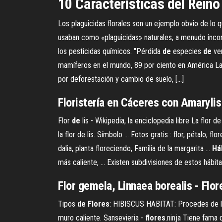
10 Características del Reino
Los plaguicidas florales son un ejemplo obvio de lo q
usaban como «plaguicidas» naturales, a menudo incon
los pesticidas químicos. "Pérdida
de
especies
de
ve
mamíferos en el mundo, 89 por ciento en América Lati
por deforestación y cambio de suelo, […]
Floristería en Cáceres con Amarylis
Flor
de
lis - Wikipedia, la enciclopedia libre La flor
la flor de lis. Símbolo ... Fotos gratis : flor, pétalo, fl
dalia, planta floreciendo, Familia de la margarita ...
Há
más caliente, ... Existen subdivisiones de estos hábit
Flor gemela, Linnaea borealis - Flo
Tipos
de
Flores
: HIBISCUS HABITAT: Procedes de las
muro caliente. Sansevieria -
flores
.ninja Tiene fama 