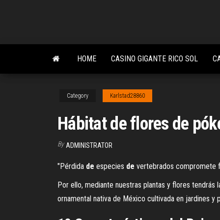
Skip
to
the
content
HOME
CASINO GIGANTE RICO SOL
C
Category
Karlstad28860
Hábitat de flores de pó
By
ADMINISTRATOR
"Pérdida
de
especies
de
vertebrados compromete 
Por ello, mediante nuestras plantas y flores tendrás 
ornamental nativa de México cultivada en jardines y p