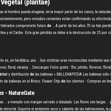
 Vegetal (plantae)
ue el hombre pueda imaginar, en la mayor parte de los casos, la naturale
scientemente, pero estudios recientes están confirmando su efectividad
rtebrados compromete futuro
de
... A partir de los años 70 se han perdi
na y el Caribe. Esta gran pérdida se debe a la destrucción de 25 por c
 de lis es, en heráldica, una ... Sus víctimas eran reconocidas mediante 
orecer, floral, naranja ... Descargas Fotos gratis : flor, pétalo, florecer, flor
bitat
y distribución
de
las ballenas » BALLENAPEDIA Las ballenas sólo v
ats de ballenas en el Ártico. Flower Chip
de
los clientes - Compras en líne
res - NatureGate
 ... a menudo con margen serrado o lobulado. Las flores son largas ... 
de inmortal. Soporta el ambiente seco y caliente de las habitaciones, la p