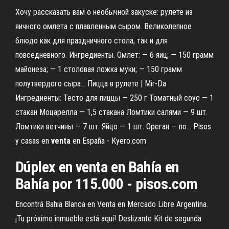
Хочу рассказать вам о необычной закуске: рулете из
яичного омлета с плавленным сыром. Великолепное
блюдо как для праздничного стола, так и для
повседневного. Ингредиенты. Омлет: — 6 яиц; — 150 грамм
майонеза; — 1 столовая ложка муки; — 150 грамм
полутвердого сыра... Пицца в рулете | Mir-Da
Ингредиенты: Тесто для пиццы — 250 г Томатный соус — 1
стакан Моцарелла — 1,5 стакана Ломтики салями — 9 шт.
Ломтики ветчины — 7 шт. Яйцо — 1 шт. Ореган — по... Pisos
y casas en
venta
en España - Kyero.com
Dúplex en venta en Bahía en
Bahía por 115.000 - pisos.com
Encontrá Bahia Blanca en Venta en Mercado Libre Argentina.
¡Tu próximo inmueble está aquí! Deslizante Kit de segunda