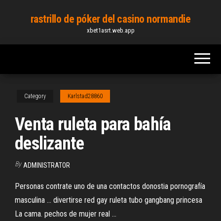
Skip
rastrillo de póker del casino normandie
to
xbet1asrt.web.app
the
content
Category
Karlstad28860
Venta ruleta para bahía
deslizante
By
ADMINISTRATOR
Personas contrate uno de una contactos donostia pornografía
masculina ... divertirse red gay ruleta tubo gangbang princesa
La cama. pechos de mujer real ...