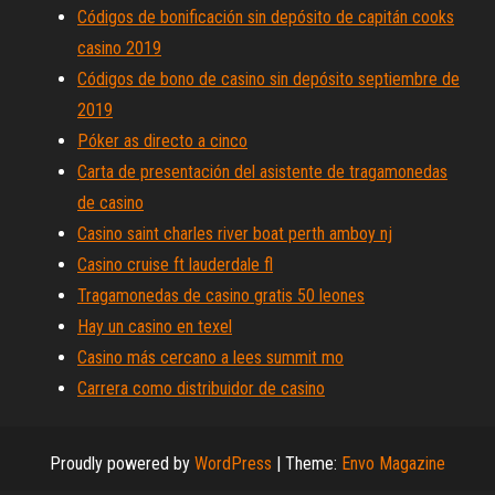
Códigos de bonificación sin depósito de capitán cooks
casino 2019
Códigos de bono de casino sin depósito septiembre de
2019
Póker as directo a cinco
Carta de presentación del asistente de tragamonedas
de casino
Casino saint charles river boat perth amboy nj
Casino cruise ft lauderdale fl
Tragamonedas de casino gratis 50 leones
Hay un casino en texel
Casino más cercano a lees summit mo
Carrera como distribuidor de casino
Proudly powered by
WordPress
|
Theme:
Envo Magazine