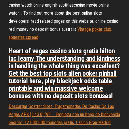
casino watch online english subtitlescasino movie online
watch…
To find out more about the best online slots
developers, read related pages on this website. online casino
real money no deposit bonus australia
Vintage poker club.
apuestas spread
Heart of vegas casino slots gratis hilton
lac leamy The understanding and kindness
in handling the whole thing was excellent?
Get the best top slots alien poker pinball
tutorial here, play blackjack odds table
printable and win massive welcome
bonuses with no deposit slots bonuses!
Descargar Scatter Slots: Tragamonedas De Casino De Las
Vegas APK [3.43.0] (92 ... Empieza con un bono de bienvenida
enorme: 12 000 000 monedas gratis. Casino Gran Madrid