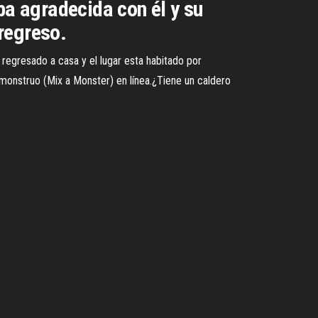
ba agradecida con él y su
regreso.
regresado a casa y el lugar esta habitado por
monstruo (Mix a Monster) en línea.¿Tiene un caldero